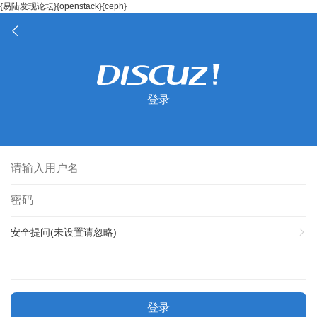
{易陆发现论坛}{openstack}{ceph}
登录
安全提问(未设置请忽略)
登录