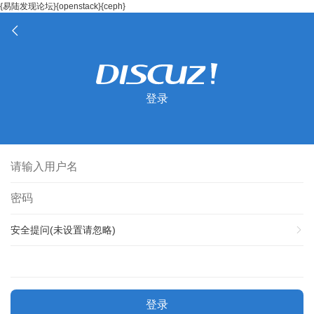
{易陆发现论坛}{openstack}{ceph}
登录
安全提问(未设置请忽略)
登录