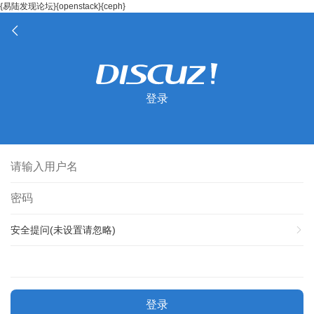
{易陆发现论坛}{openstack}{ceph}
登录
安全提问(未设置请忽略)
登录