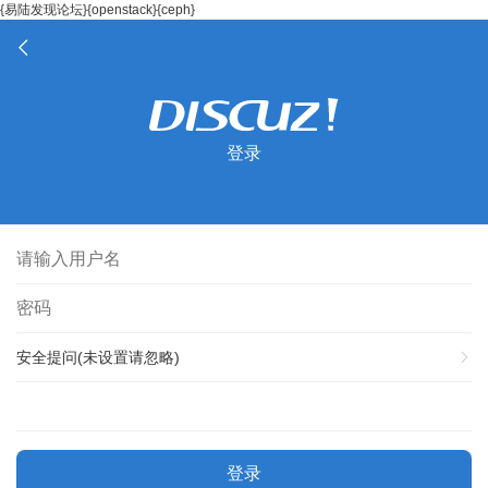
{易陆发现论坛}{openstack}{ceph}
登录
安全提问(未设置请忽略)
登录